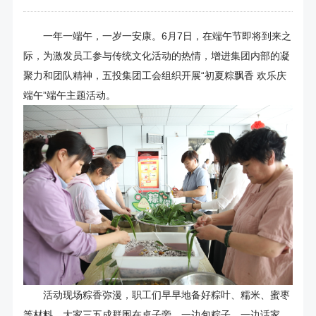
一年一端午，一岁一安康。6月7日，在端午节即将到来之
际，为激发员工参与传统文化活动的热情，增进集团内部的凝
聚力和团队精神，五投集团工会组织开展“初夏粽飘香 欢乐庆
端午”端午主题活动。
活动现场粽香弥漫，职工们早早地备好粽叶、糯米、蜜枣
等材料，大家三五成群围在桌子旁，一边包粽子、一边话家