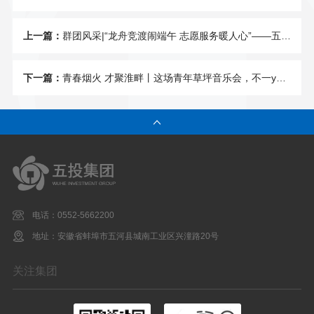
上一篇：
群团风采|“龙舟竞渡闹端午 志愿服务暖人心”——五投集团共青团助力五河龙舟竞渡
下一篇：
青春烟火 才聚淮畔丨这场青年草坪音乐会，不一young！
电话：0552-5662200
地址：安徽省蚌埠市五河县城南工业区兴潼路20号
关注集团