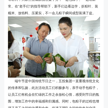
常。在“老手们”的指导帮助下，新手们边看边学，折粽叶、装
糯米、放馅料、压紧实，不一会儿粽子瞬间成型装满了盆。
端午节是中国传统节日之一，五投集团一直重视传统文化
的传承和弘扬，此次活动员工们积极参与，亲手动手包粽子，
让员工们有机会在忙碌的工作之余放松心情，感受到节日的氛
围，增加工作中的幸福感和归属感。同时，包粽子的过程也增