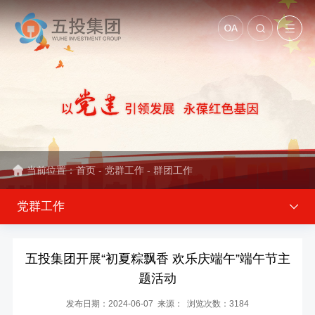
当前位置：
首页
-
党群工作
-
群团工作
党群工作
五投集团开展“初夏粽飘香 欢乐庆端午”端午节主
题活动
发布日期：2024-06-07 来源： 浏览次数：3184