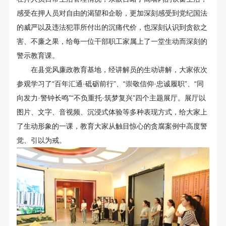
感受在押人员对自由的渴望和企盼，更加深刻感受到党纪国法
的威严以及违法犯罪所付出的沉痛代价，也深刻认识到贪欲之
害、不廉之果，给每一位干部职工家属上了一堂生动而深刻的
警示教育课。
在县党风廉政教育基地，经讲解员的生动讲解，大家依次
参观学习了“百年汇通·砥砺前行”、“崇敬信仰·忠诚履职”、“同
向发力·警钟长鸣”“不负重托·筑梦复兴”四个主题展厅。展厅以
图片、文字、音视频、沉浸式体验等多种表现方式，给大家上
了生动形象的一课，教育大家从触目惊心的贪腐案例中高度警
觉、引以为戒。