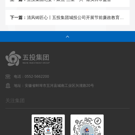
下一篇：
清风铸匠心丨五投集团城投公司开展节前廉政教育活动
电话：0552-5662200
地址：安徽省蚌埠市五河县城南工业区兴潼路20号
关注集团