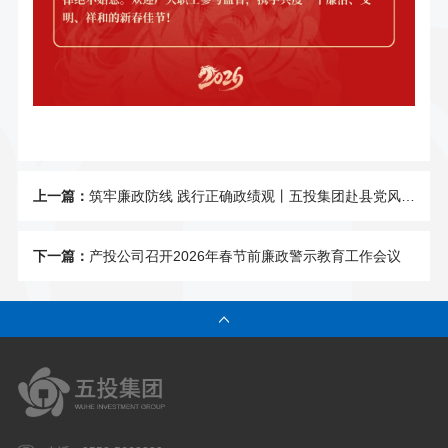
上一篇：
筑牢廉政防线 践行正确政绩观丨五投集团赴县党风廉政警示教育基地开展警示教育活动
下一篇：
产投公司召开2026年春节前廉政警示教育工作会议