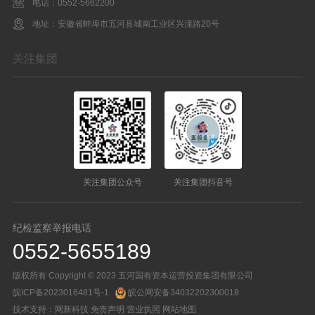
电话：0552-5662200
地址：安徽省蚌埠市五河县城南工业区兴潼路20号
关注集团
关注集团公众号
关注集团抖音号
纪检监察举报电话
0552-5655189
版权所有 Copyright © 2023 五河国有资本运营投资集团有限公司
皖ICP备2023016481号-1
皖公网安备34032202300018
技术支持：
网新科技
免责声明
营业执照
网站地图